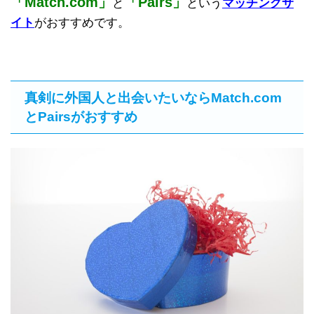
「Match.com」
「Pairs」
と
という
マッチングサ
イト
がおすすめです。
真剣に外国人と出会いたいならMatch.com
とPairsがおすすめ