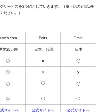
グサービスを3つ紹介していきます。（※下記の3つ以外
ください。）
Match.com
Pairs
Omiai
世界25カ国
日本、台湾
日本
◯
✕
◯
◯
✕
✕
◯
◯
◯
◎
◯
◯
公式サイトへ
公式サイトへ
公式サイトへ