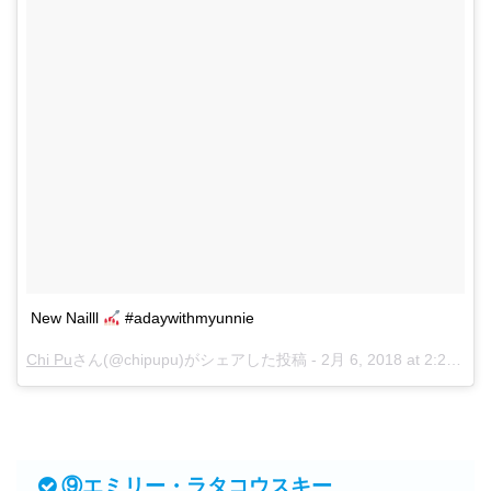
New Nailll
#adaywithmyunnie
Chi Pu
さん(@chipupu)がシェアした投稿 -
2月 6, 2018 at 2:23午前 PST
⑨エミリー・ラタコウスキー