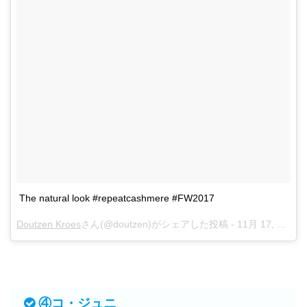
The natural look #repeatcashmere #FW2017
Doutzen Kroes
さん(@doutzen)がシェアした投稿 -
11月 17, 2017 at 5:48午前 PST
④コ・ジュニ