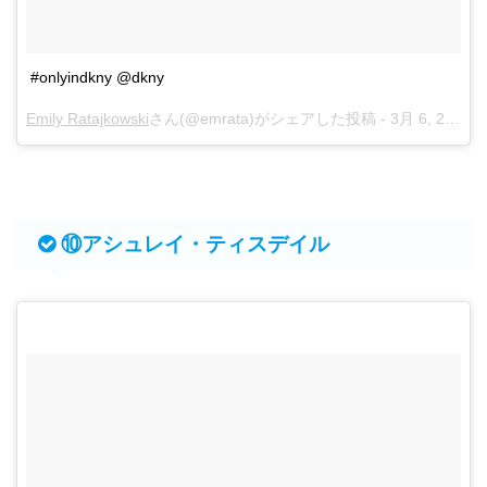
#onlyindkny @dkny
Emily Ratajkowski
さん(@emrata)がシェアした投稿 -
3月 6, 2018 at 8:01午前 PST
⑩アシュレイ・ティスデイル