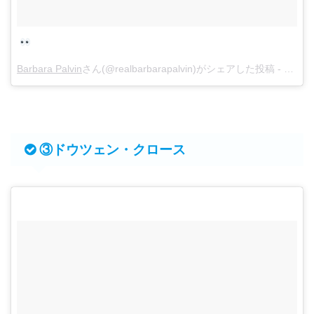
Barbara Palvin
さん(@realbarbarapalvin)がシェアした投稿 -
1月 22
③ドウツェン・クロース