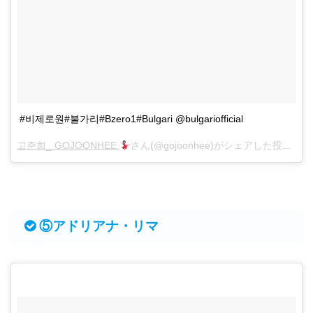
#비제로원#불가리#Bzero1#Bulgari @bulgariofficial
고준희_ GOJOONHEE
さん(@gojoonhee)がシェアした投稿 -
11
⑤アドリアナ・リマ