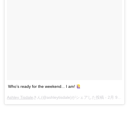
Who’s ready for the weekend... I am!
Ashley Tisdale
さん(@ashleytisdale)がシェアした投稿 -
2月 9, 2018 at 6:35午後 PST