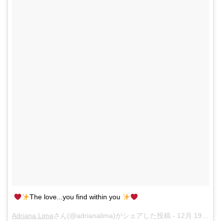
The love...you find within you
Adriana Lima
さん(@adrianalima)がシェアした投稿 -
12月 19, 2017 at 9:52午前 PST