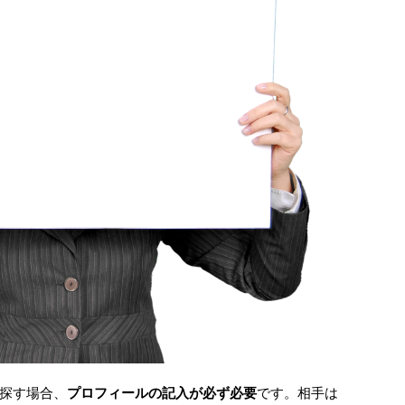
探す場合、
プロフィールの記入が必ず必要
です。相手は