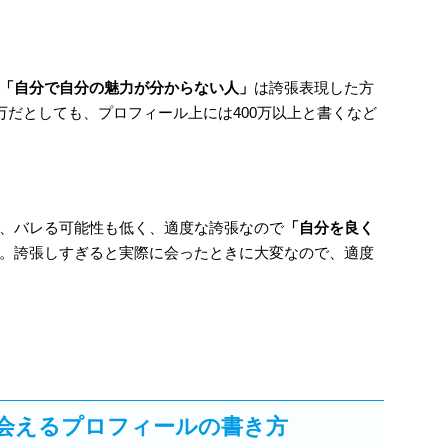
「自分で自分の魅力が分からない人」
は誇張表現した方
万だとしても、プロフィール上には400万以上と書くなど
、バレる可能性も低く、適度な誇張なので
「自分を良く
。誇張しすぎると実際に会ったときに大変なので、適度
会えるプロフィールの書き方