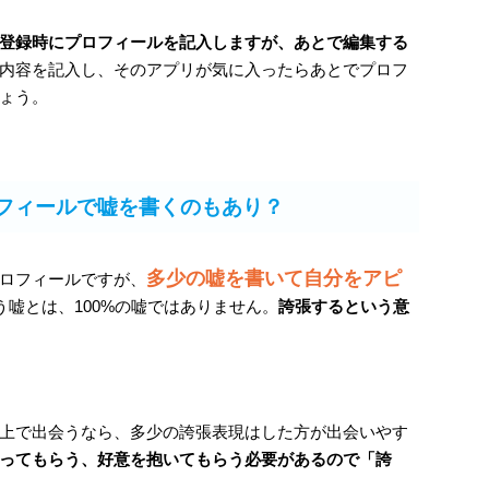
登録時にプロフィールを記入しますが、あとで編集する
内容を記入し、そのアプリが気に入ったらあとでプロフ
ょう。
フィールで嘘を書くのもあり？
多少の嘘を書いて自分をアピ
ロフィールですが、
う嘘とは、100%の嘘ではありません。
誇張するという意
上で出会うなら、多少の誇張表現はした方が出会いやす
ってもらう、好意を抱いてもらう必要があるので「誇