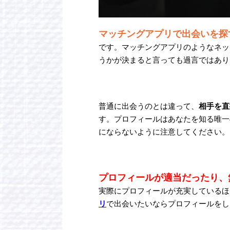
マッチングアプリで出会いを探
です。マッチングアプリのようなネッ
うかが決まると言っても過言ではあり
普通に出会うのとは違って、
相手を直
す。プロフィールはあなたを知る唯一
にならないように注意してください。
プロフィールが適当だったり、
実際にプロフィールが充実しているほ
リ
で出会いたいならプロフィールをし