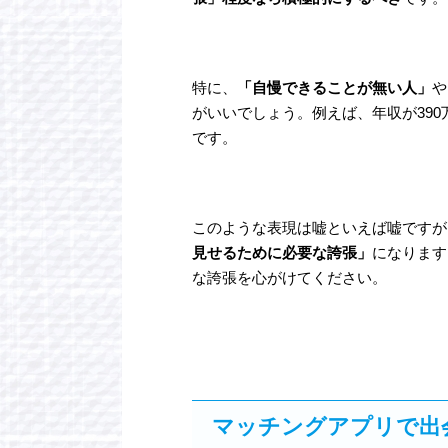
特に、
「自慢できることが無い人」
や
がいいでしょう。例えば、年収が390
です。
このような表現は嘘といえば嘘ですが
見せるために必要な誇張」
になります
な誇張を心がけてください。
マッチングアプリで出