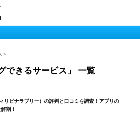
グ
m
ス
>
グできるサービス」 一覧
vely（フィリピナラブリー）の評判と口コミを調査！アプリの
大解剖！