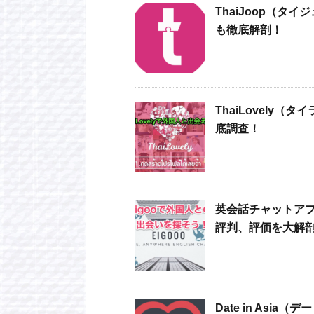
ThaiJoop（
も徹底解剖！
ThaiLovely
底調査！
英会話チャットアプ
評判、評価を大解
Date in As