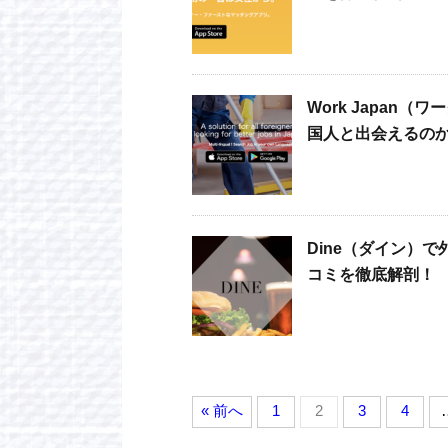
Work Japa
国人と出会えるの
Dine（ダイン）
コミを徹底解剖！
« 前へ
1
2
3
4